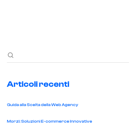
Richiedi ora
Blog
Contatti
Articoli recenti
Guida alla Scelta della Web Agency
Morzi: Soluzioni E-commerce Innovative