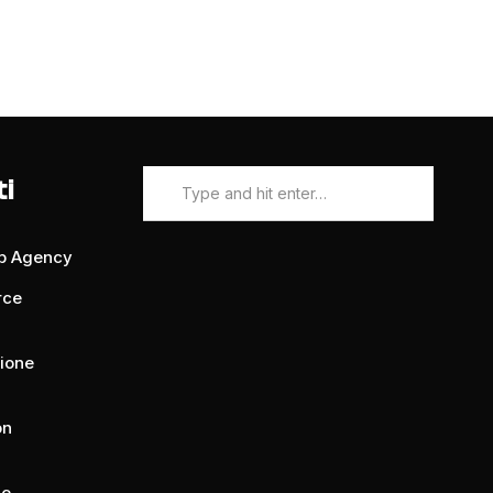
ti
eb Agency
rce
zione
on
ue