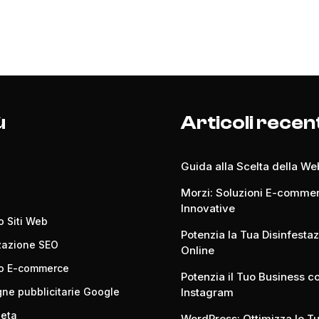
ù
Articoli recen
Guida alla Scelta della W
Morzi: Soluzioni E-comme
Innovative
o Siti Web
Potenzia la Tua Disinfesta
zazione SEO
Online
po E-commerce
Potenzia il Tuo Business c
e pubblicitarie Google
Instagram
Meta
WordPress: Ottimizza le T