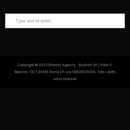
Copyright © 2023 Ernesto Agency - Buytron Srl | Viale G.
Mazzini, 132 | 00195 Roma | P. Iva 13826531009, Tutti i diritti
sono riservati