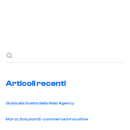
Scopri come gestire in modo ottimale la scalabilità nei
sistemi di database NoSQL. Strategie efficaci per garantire
prestazioni ottimali e affidabilità a lungo termine.
Articoli recenti
Guida alla Scelta della Web Agency
Morzi: Soluzioni E-commerce Innovative