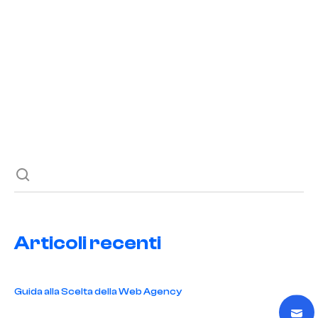
READ POST
Previous post
Next post
Articoli recenti
Guida alla Scelta della Web Agency