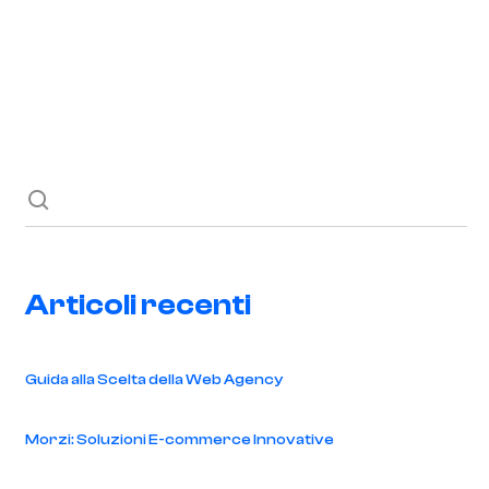
Richiedi ora
Blog
Contatti
Articoli recenti
Guida alla Scelta della Web Agency
Morzi: Soluzioni E-commerce Innovative