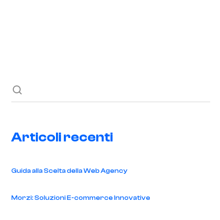
Richiedi ora
Blog
Contatti
Articoli recenti
Guida alla Scelta della Web Agency
Morzi: Soluzioni E-commerce Innovative