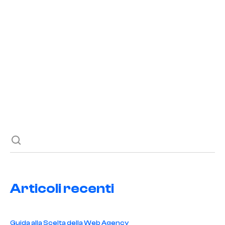
Potenzia la Tua Disinfestazione Online
READ POST
Previous post
Next post
Articoli recenti
Guida alla Scelta della Web Agency