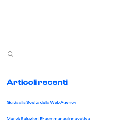
Richiedi ora
Blog
Contatti
Articoli recenti
Guida alla Scelta della Web Agency
Morzi: Soluzioni E-commerce Innovative