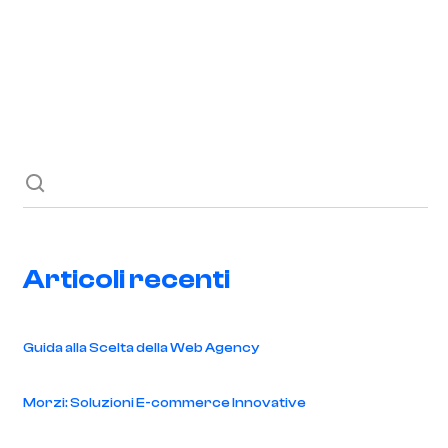
Richiedi ora
Blog
Contatti
Articoli recenti
Guida alla Scelta della Web Agency
Morzi: Soluzioni E-commerce Innovative