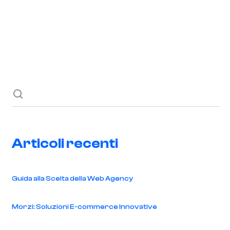
Richiedi ora
Blog
Contatti
Articoli recenti
Guida alla Scelta della Web Agency
Morzi: Soluzioni E-commerce Innovative