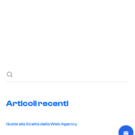
READ POST
Previous post
Next post
Articoli recenti
Guida alla Scelta della Web Agency