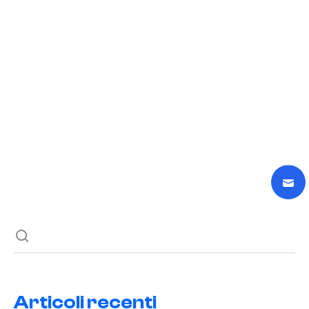
15 Giugno 2025
Potenzia la Tua Disinfestazione Online
READ POST
Previous post
Next post
Articoli recenti