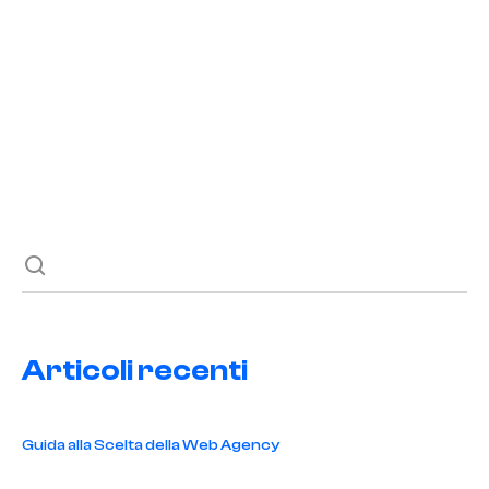
brand
,
impatti duraturi
,
marketing
,
prodotti ittici
,
settore
marino
,
sviluppo brand
Sviluppare un brand efficace nel mercato ittico è
fondamentale per attrarre consumatori e creare impatti
duraturi. Scopri come farlo!
Articoli recenti
Guida alla Scelta della Web Agency