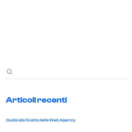
2023
,
imprese alimentari
,
industria alimentare
,
macellazione
,
settore macellazione
,
top imprese
Blog
Contatti
Esplora il mondo della macellazione e scopri le principali
imprese che dominano il settore nel 2023. Un'analisi
approfondita.
Articoli recenti
Guida alla Scelta della Web Agency