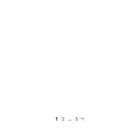
i
mazione
ta innovazione sta trasformando il settore alimentare e portando 
1
2
…
5