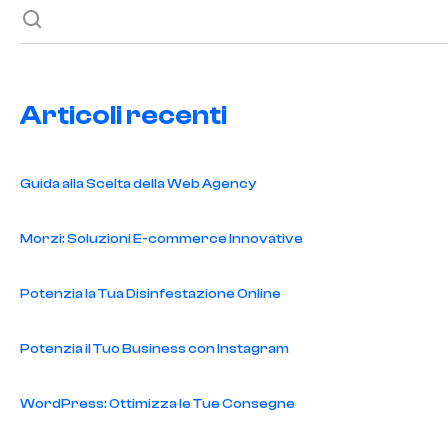
degli
articoli
Articoli recenti
Guida alla Scelta della Web Agency
Morzi: Soluzioni E-commerce Innovative
Potenzia la Tua Disinfestazione Online
Potenzia il Tuo Business con Instagram
WordPress: Ottimizza le Tue Consegne