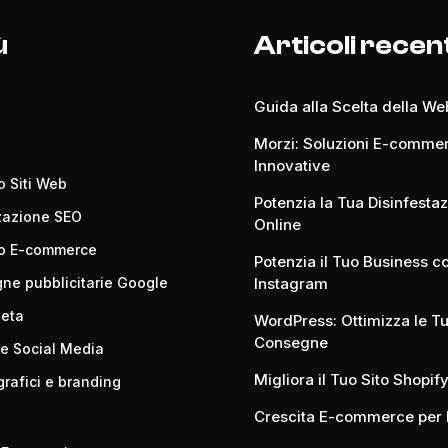
ù
Articoli recen
Guida alla Scelta della W
Morzi: Soluzioni E-comme
Innovative
o Siti Web
Potenzia la Tua Disinfesta
zazione SEO
Online
po E-commerce
Potenzia il Tuo Business c
e pubblicitarie Google
Instagram
Meta
WordPress: Ottimizza le T
Consegne
e Social Media
Migliora il Tuo Sito Shopify
grafici e branding
Crescita E-commerce per 