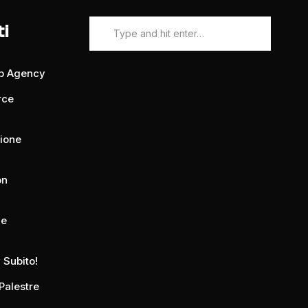
ti
eb Agency
rce
zione
on
ue
 Subito!
Palestre