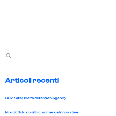
online
,
settore acustica
,
strategie pubblicitarie
I META Ads sono uno strumento potente per promuovere
prodotti acustici. Scopri i vantaggi di utilizzare questa forma
di pubblicità online.
Articoli recenti
Guida alla Scelta della Web Agency
Morzi: Soluzioni E-commerce Innovative