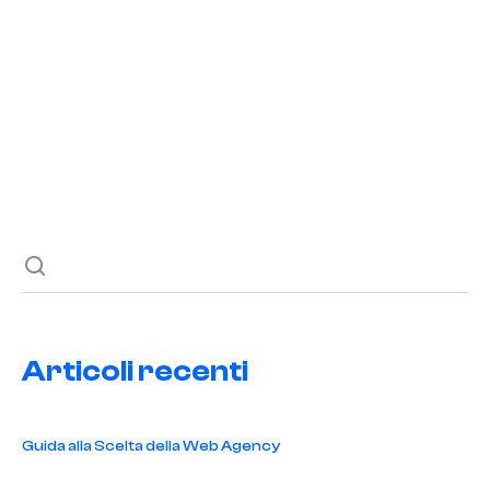
campagne google
,
costi pubblicità
,
marketing digitale
,
seo
acciaio
,
settore acciai
,
strategie efficaci
Esplora come le campagne Google possono trasformare il
tuo business nel settore dell'acciaio. Scopri costi e
strategie efficaci.
Articoli recenti
Guida alla Scelta della Web Agency