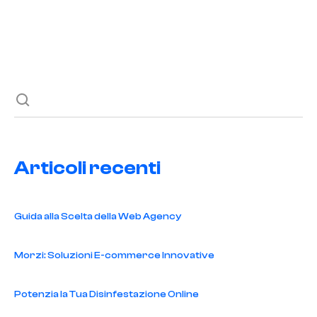
Scopri come navigare nel mercato e scegliere la
protezione giusta.
Articoli recenti
Guida alla Scelta della Web Agency
Morzi: Soluzioni E-commerce Innovative
Potenzia la Tua Disinfestazione Online