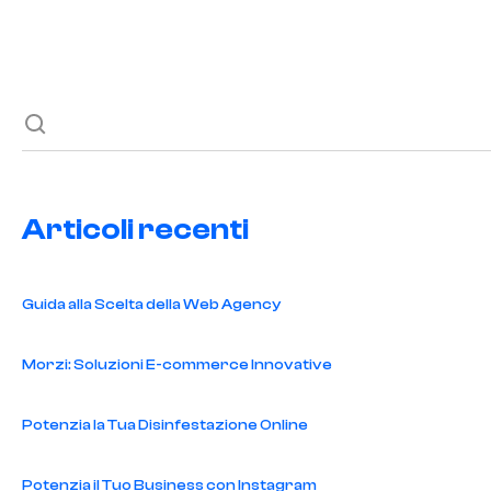
Paginazione
degli
articoli
Articoli recenti
Guida alla Scelta della Web Agency
Morzi: Soluzioni E-commerce Innovative
Potenzia la Tua Disinfestazione Online
Potenzia il Tuo Business con Instagram