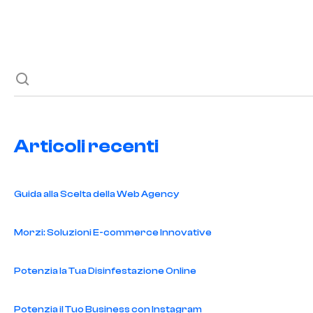
Paginazione
degli
articoli
Articoli recenti
Guida alla Scelta della Web Agency
Morzi: Soluzioni E-commerce Innovative
Potenzia la Tua Disinfestazione Online
Potenzia il Tuo Business con Instagram