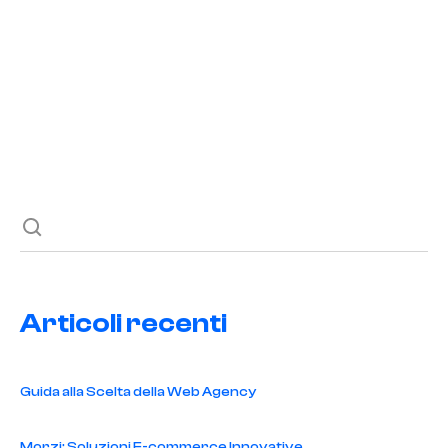
READ POST
Previous post
Next post
Articoli recenti
Guida alla Scelta della Web Agency
Morzi: Soluzioni E-commerce Innovative