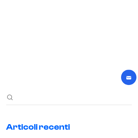
15 Giugno 2025
Potenzia la Tua Disinfestazione Online
READ POST
Previous post
Next post
Articoli recenti