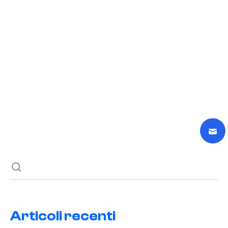
15 Giugno 2025
Potenzia la Tua Disinfestazione Online
READ POST
Previous post
Next post
Articoli recenti