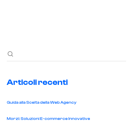
Richiedi ora
Blog
Contatti
Articoli recenti
Guida alla Scelta della Web Agency
Morzi: Soluzioni E-commerce Innovative