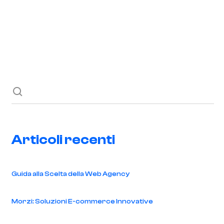
Richiedi ora
Blog
Contatti
Articoli recenti
Guida alla Scelta della Web Agency
Morzi: Soluzioni E-commerce Innovative