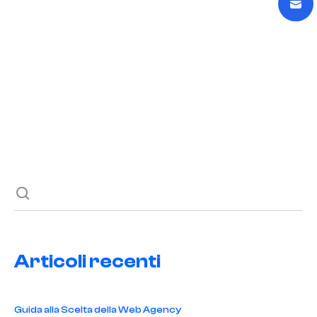
Potenzia la Tua Disinfestazione Online
READ POST
Previous post
Next post
Articoli recenti
Guida alla Scelta della Web Agency