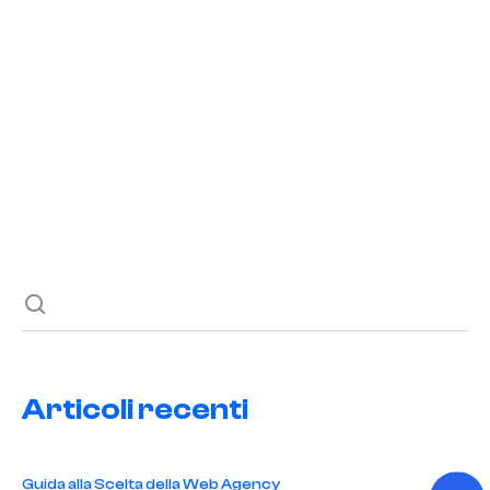
Potenzia la Tua Disinfestazione Online
READ POST
Previous post
Next post
Articoli recenti
Guida alla Scelta della Web Agency