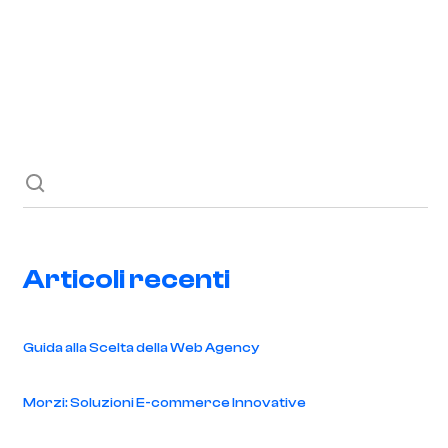
Richiedi ora
Blog
Contatti
Articoli recenti
Guida alla Scelta della Web Agency
Morzi: Soluzioni E-commerce Innovative