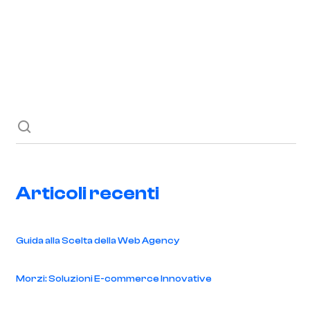
Richiedi ora
Blog
Contatti
Articoli recenti
Guida alla Scelta della Web Agency
Morzi: Soluzioni E-commerce Innovative