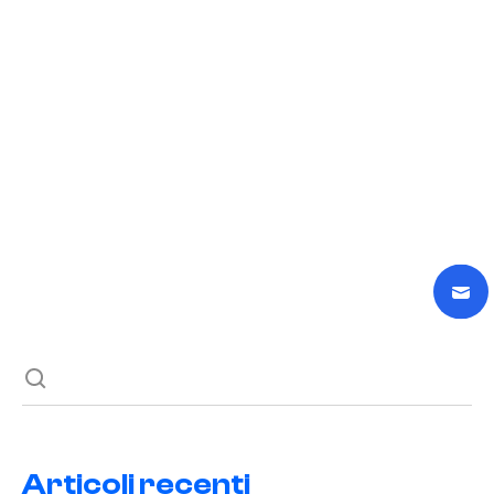
15 Giugno 2025
Potenzia la Tua Disinfestazione Online
READ POST
Previous post
Next post
Articoli recenti