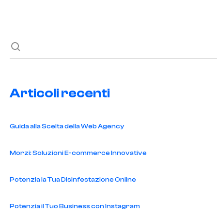
Scopri quanto costa una consulenza social media per il settore g
Articoli recenti
Guida alla Scelta della Web Agency
Morzi: Soluzioni E-commerce Innovative
Potenzia la Tua Disinfestazione Online
Potenzia il Tuo Business con Instagram