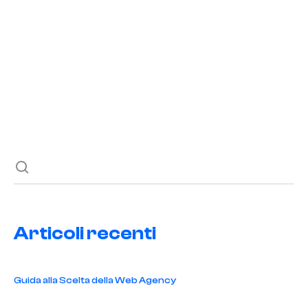
innovazione
,
meta
,
pastifici
,
rinascita
,
settore della pasta
,
strategie di mercato
Blog
Contatti
Il settore della pasta sta vivendo una rinascita grazie a
META, con strategie innovative che portano a nuovi
successi. Scopri di più!
Articoli recenti
Guida alla Scelta della Web Agency