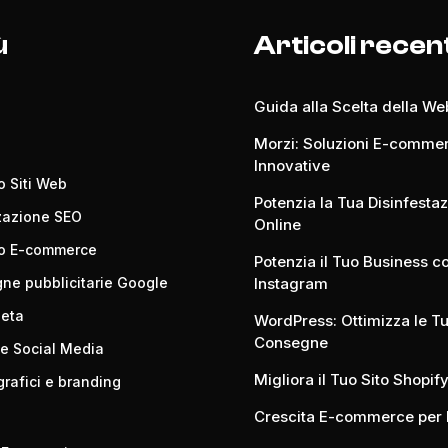
ù
Articoli recen
Guida alla Scelta della W
Morzi: Soluzioni E-comme
Innovative
o Siti Web
Potenzia la Tua Disinfesta
zazione SEO
Online
po E-commerce
Potenzia il Tuo Business c
e pubblicitarie Google
Instagram
Meta
WordPress: Ottimizza le T
Consegne
e Social Media
Migliora il Tuo Sito Shopify
grafici e branding
Crescita E-commerce per 