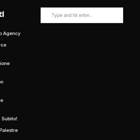
ti
eb Agency
rce
zione
on
ue
 Subito!
Palestre