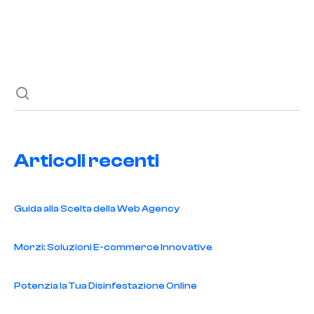
tuo studio di registrazione in un luogo di successo
musicale.
Articoli recenti
Guida alla Scelta della Web Agency
Morzi: Soluzioni E-commerce Innovative
Potenzia la Tua Disinfestazione Online