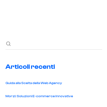
Richiedi ora
Blog
Contatti
Articoli recenti
Guida alla Scelta della Web Agency
Morzi: Soluzioni E-commerce Innovative