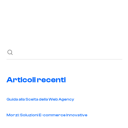
Richiedi ora
Blog
Contatti
Articoli recenti
Guida alla Scelta della Web Agency
Morzi: Soluzioni E-commerce Innovative