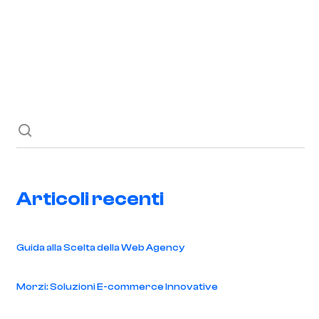
Richiedi ora
Blog
Contatti
Articoli recenti
Guida alla Scelta della Web Agency
Morzi: Soluzioni E-commerce Innovative