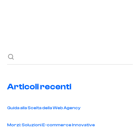
Richiedi ora
Blog
Contatti
Articoli recenti
Guida alla Scelta della Web Agency
Morzi: Soluzioni E-commerce Innovative