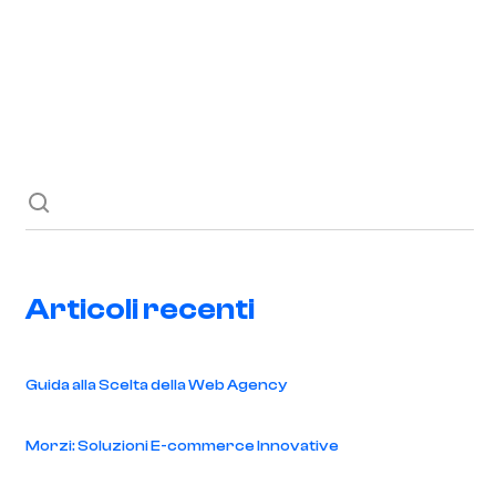
Richiedi ora
Blog
Contatti
Articoli recenti
Guida alla Scelta della Web Agency
Morzi: Soluzioni E-commerce Innovative