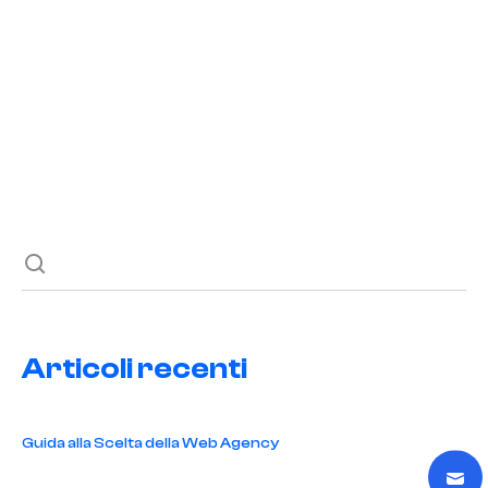
READ POST
Previous post
Next post
Articoli recenti
Guida alla Scelta della Web Agency