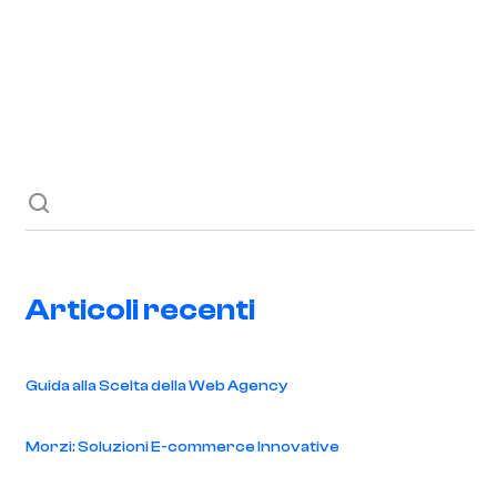
Richiedi ora
Blog
Contatti
Articoli recenti
Guida alla Scelta della Web Agency
Morzi: Soluzioni E-commerce Innovative