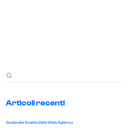
Potenzia la Tua Disinfestazione Online
READ POST
Previous post
Next post
Articoli recenti
Guida alla Scelta della Web Agency