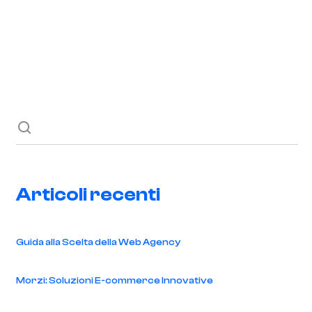
Richiedi ora
Blog
Contatti
Articoli recenti
Guida alla Scelta della Web Agency
Morzi: Soluzioni E-commerce Innovative