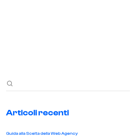
Potenzia la Tua Disinfestazione Online
READ POST
Previous post
Next post
Articoli recenti
Guida alla Scelta della Web Agency