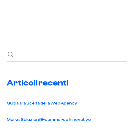
Richiedi ora
Blog
Contatti
Articoli recenti
Guida alla Scelta della Web Agency
Morzi: Soluzioni E-commerce Innovative