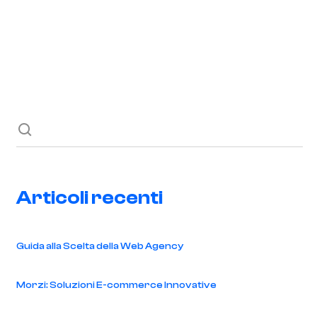
Richiedi ora
Blog
Contatti
Articoli recenti
Guida alla Scelta della Web Agency
Morzi: Soluzioni E-commerce Innovative