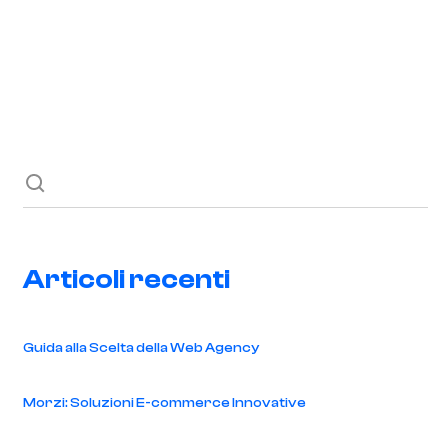
Richiedi ora
Blog
Contatti
Articoli recenti
Guida alla Scelta della Web Agency
Morzi: Soluzioni E-commerce Innovative