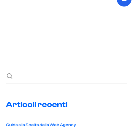
Potenzia la Tua Disinfestazione Online
READ POST
Previous post
Next post
Articoli recenti
Guida alla Scelta della Web Agency